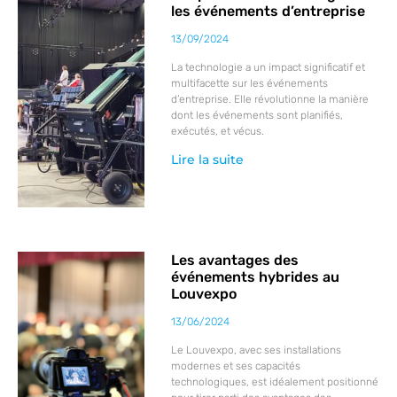
les événements d’entreprise
13/09/2024
La technologie a un impact significatif et
multifacette sur les événements
d’entreprise. Elle révolutionne la manière
dont les événements sont planifiés,
exécutés, et vécus.
Lire la suite
Les avantages des
événements hybrides au
Louvexpo
13/06/2024
Le Louvexpo, avec ses installations
modernes et ses capacités
technologiques, est idéalement positionné