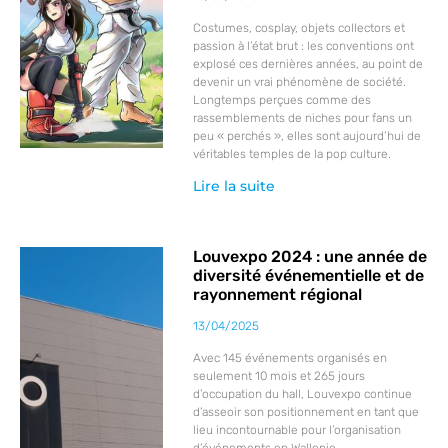
Costumes, cosplay, objets collectors et
passion à l’état brut : les conventions ont
explosé ces dernières années, au point de
devenir un vrai phénomène de société.
Longtemps perçues comme des
rassemblements de niches pour fans un
peu « perchés », elles sont aujourd’hui de
véritables temples de la pop culture.
Lire la suite
Louvexpo 2024 : une année de
diversité événementielle et de
rayonnement régional
13/04/2025
Avec 145 événements organisés en
seulement 10 mois et 265 jours
d’occupation du hall, Louvexpo continue
d’asseoir son positionnement en tant que
lieu incontournable pour l’organisation
d’événements en Wallonie.