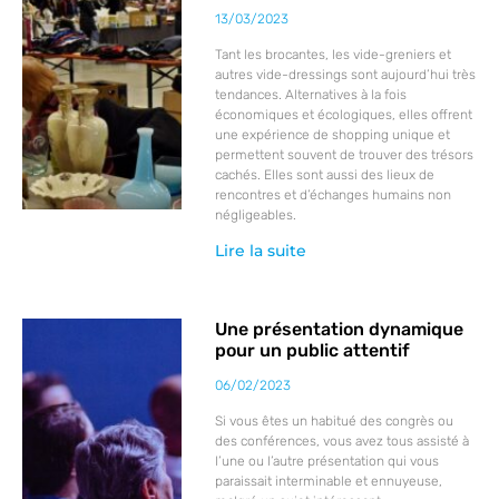
13/03/2023
Tant les brocantes, les vide-greniers et
autres vide-dressings sont aujourd’hui très
tendances. Alternatives à la fois
économiques et écologiques, elles offrent
une expérience de shopping unique et
permettent souvent de trouver des trésors
cachés. Elles sont aussi des lieux de
rencontres et d’échanges humains non
négligeables.
Lire la suite
Une présentation dynamique
pour un public attentif
06/02/2023
Si vous êtes un habitué des congrès ou
des conférences, vous avez tous assisté à
l’une ou l’autre présentation qui vous
paraissait interminable et ennuyeuse,