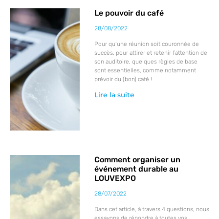
Le pouvoir du café
28/08/2022
Pour qu’une réunion soit couronnée de
succès, pour attirer et retenir l’attention de
son auditoire, quelques règles de base
sont essentielles, comme notamment
prévoir du (bon) café !
Lire la suite
Comment organiser un
événement durable au
LOUVEXPO
28/07/2022
Dans cet article, à travers 4 questions, nous
essayons de répondre à toutes vos