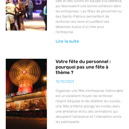
café et des lunchs en équipe à la cafétéria,
qui favorisaient une bonne cohésion dans
les entreprises. Les fêtes de personnel ou
des Saints-Patrons permettent de
renforcer ces liens et justifient ces
dépenses à plus d’un titre pour
l’entreprise.
Lire la suite
Votre fête du personnel :
pourquoi pas une fête à
thème ?
13/10/2023
Organiser une fête d’entreprise mémorable
est un excellent moyen de renforcer
l’esprit d’équipe et de célébrer les succès.
Une fête à thème plonge les invités dans
une ambiance et/ou des animations qui
décuplent l’ambiance et l’interaction entre
les participants.