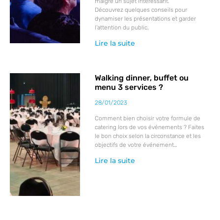
malgré un sujet intéressant.
Découvrez quelques conseils pour
dynamiser les présentations et garder
l’attention du public.
Lire la suite
Walking dinner, buffet ou
menu 3 services ?
28/01/2023
Comment bien choisir votre formule de
catering lors de vos événements ? Faites
le bon choix selon la circonstance et les
objectifs de votre événement…
Lire la suite