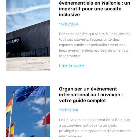
événementiels en Wallonie : un
impératif pour une société
inclusive
13/12/2024
Dans une société qui aspire à l’inclusion de
tous ses citoyens, l’accessibilité des
espaces publics et particulièrement des
lieux événementiels représente un enjeu
fondamental.
Lire la suite
Organiser un événement
international au Louvexpo :
votre guide complet
13/11/2024
Le Louvexpo, situé au cœur de la Belgique
à La Louvière, est devenu un choix
privilégié pour l’organisation d’événements
internationaux.