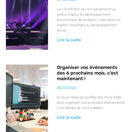
Le LOUVEXPO est non seulement un
acteur majeur du développement
économique de la région, mais aussi un
maillon important du développement
social.
Lire la suite
Organiser vos événements
des 6 prochains mois, c’est
maintenant !
05/07/2023
Si vous n’avez pu profiter des mois d’été
pour organiser vos prochains événements,
il est temps de vous y atteler.
Lire la suite