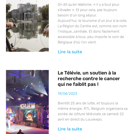
On dit qu’en Wallonie, « il y a tout pour
s’évader ». Et pour cela, pas toujours
besoin d’un long séjour.
Aujourd’hui, le tourisme d’un jour à la cote.
La Région du Centre est, comme son nom
l’indique…centrale. Et donc facilement
accessible à tous, peu importe le coin de
Belgique d’où l’on vient.
Lire la suite
Le Télévie, un soutien à la
recherche contre le cancer
qui ne faiblit pas !
19/04/2023
Bientôt 25 ans de lutte, et toujours la
même énergie. RTL Belgium organisera sa
soirée de clôture télévisée ce samedi 22
avril en direct du Louvexpo.
Lire la suite