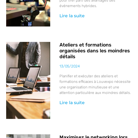
pour tirer parti des avantages des
événements hybrides.
Lire la suite
Ateliers et formations
organisées dans les moindres
détails
13/05/2024
Planifier et exécuter des ateliers et
formations efficaces à Louvexpo nécessite
une organisation minutieuse et une
attention particulière aux moindres détails.
Lire la suite
Maximisez le networking lors