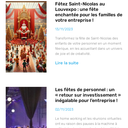
Fêtez Saint-Nicolas au
Louvexpo : une fête
enchantée pour les familles de
votre entreprise !
13/11/2023
Transformez la fête de Saint-Nicolas des
enfants de votre personnel en un moment
féerique, en les accueillant dans un univers
de joie et de créativité.
Lire la suite
Les fêtes de personnel : un
« retour sur investissement »
inégalable pour l’entreprise !
02/11/2023
Le home working et les réunions virtuelles
ont eu raison des pauses à la machine à