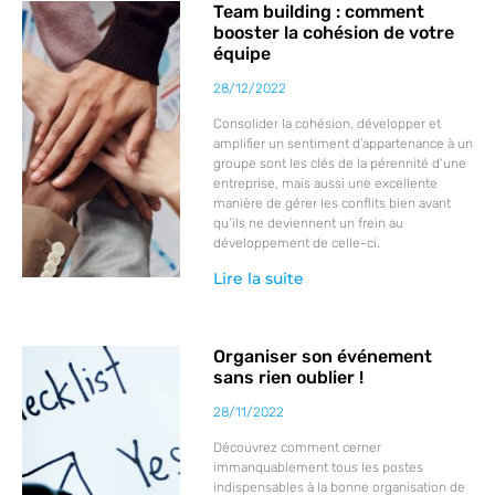
Team building : comment
booster la cohésion de votre
équipe
28/12/2022
Consolider la cohésion, développer et
amplifier un sentiment d’appartenance à un
groupe sont les clés de la pérennité d’une
entreprise, mais aussi une excellente
manière de gérer les conflits bien avant
qu’ils ne deviennent un frein au
développement de celle-ci.
Lire la suite
Organiser son événement
sans rien oublier !
28/11/2022
Découvrez comment cerner
immanquablement tous les postes
indispensables à la bonne organisation de