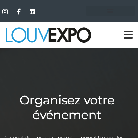
rganisez votre
événement
té, polyvalence et convivialité sont les