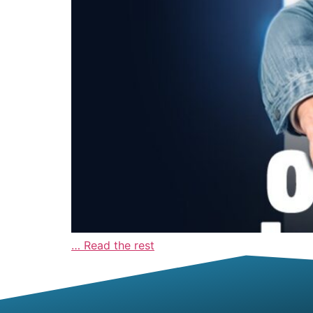
…
Read the rest