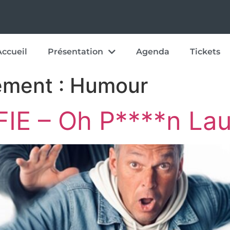
Accueil
Présentation
Agenda
Tickets
ement :
Humour
E – Oh P****n Laur