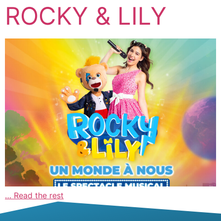
ROCKY & LILY
…
Read the rest