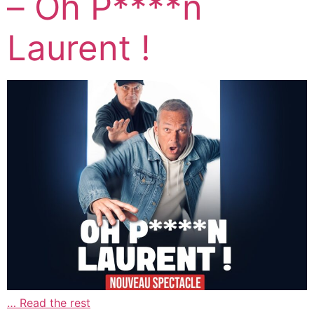
– Oh P****n
Laurent !
…
Read the rest