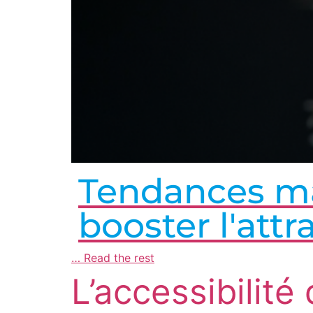
Tendances m
booster l'att
…
Read the rest
L’accessibilité