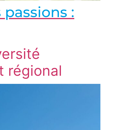
 passions :
ersité
 régional