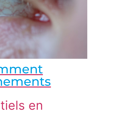
comment
vénements
tiels en