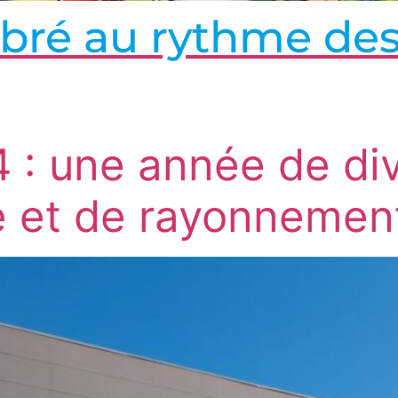
bré au rythme des
: une année de div
 et de rayonnement