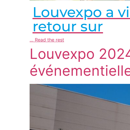
Louvexpo a vi
retour sur
…
Read the rest
Louvexpo 2024 
événementielle