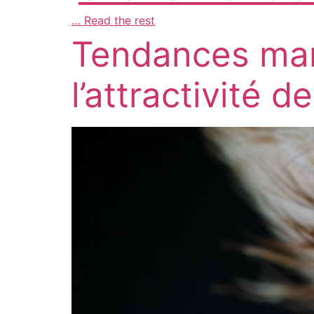
…
Read the rest
Tendances mar
l’attractivité