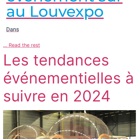
au Louvexpo
Dans
…
Read the rest
Les tendances
événementielles à
suivre en 2024