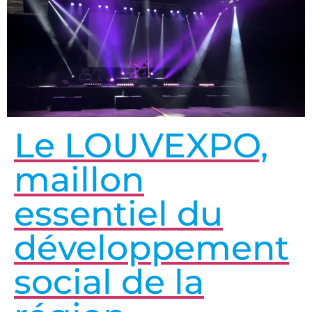
Le LOUVEXPO,
maillon
essentiel du
développement
social de la