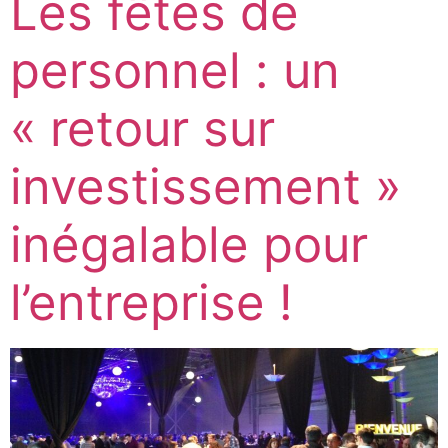
Les fêtes de
personnel : un
« retour sur
investissement »
inégalable pour
l’entreprise !