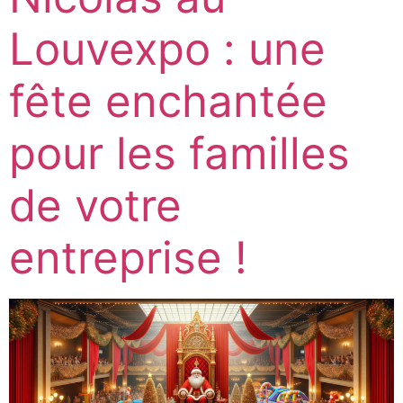
Louvexpo : une
fête enchantée
pour les familles
de votre
entreprise !