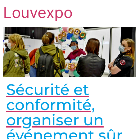
Louvexpo
Sécurité et
conformité,
organiser un
événement sûr